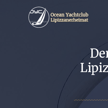
De
Lipi