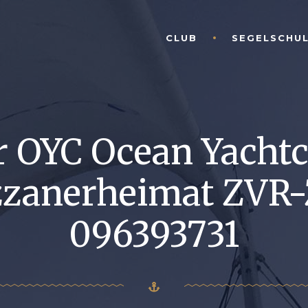
CLUB
SEGELSCHU
r OYC Ocean Yachtc
zzanerheimat ZVR-
096393731